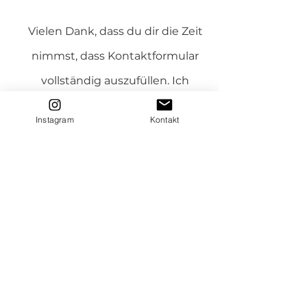
Vielen Dank, dass du dir die Zeit
nimmst, dass Kontaktformular
vollständig auszufüllen. Ich
schätzen dein Interesse und die
Instagram
Kontakt
Möglichkeit, mit dir in Kürze in
Kontakt zu treten.
Name *
E-Mail *